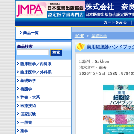
株式会社 奈
日本医書出版協会認定医学
カートをみる
商品一覧
HOME
>
基礎医学
商品検索
実用細胞診ハンドブッ
出版社：Gakken
臨床医学／内科系
清水道生・編著
臨床医学／外科系
2026年5月5日 ISBN：978405
基礎医学
看護学
辞書・大系
医療技術
国家試験
一般書
薬学