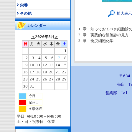
栄養
拡大表示
その他
カレンダー
1 章 知っておくべき細胞診
2 章 実践的な細胞診の見方
＜
2026年8月
＞
3 章 免疫細胞化学
日
月
火
水
木
金
土
1
2
3
4
5
6
7
8
9
10
11
12
13
14
15
16
17
18
19
20
21
22
〒63
23
24
25
26
27
28
29
売店 T
30
31
営業部 Tel
今日
定休日
冬季休暇
平日 AM10:00～PM6:00
土・日・祝祭日 休業