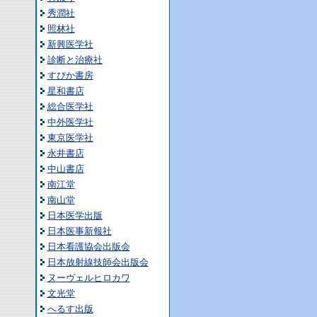
秀潤社
照林社
新興医学社
診断と治療社
すぴか書房
星和書店
総合医学社
中外医学社
東京医学社
永井書店
中山書店
南江堂
南山堂
日本医学出版
日本医事新報社
日本看護協会出版会
日本放射線技師会出版会
ヌーヴェルヒロカワ
文光堂
へるす出版