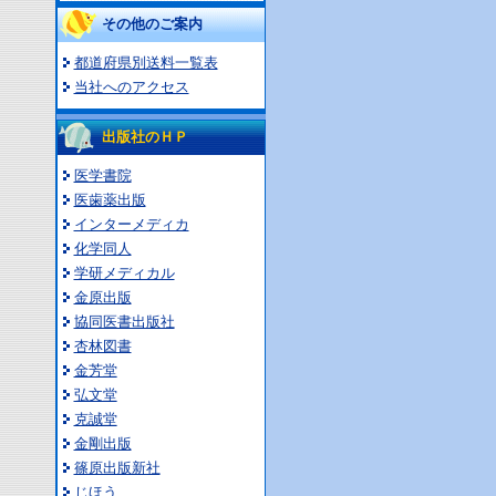
その他のご案内
都道府県別送料一覧表
当社へのアクセス
出版社のＨＰ
医学書院
医歯薬出版
インターメディカ
化学同人
学研メディカル
金原出版
協同医書出版社
杏林図書
金芳堂
弘文堂
克誠堂
金剛出版
篠原出版新社
じほう