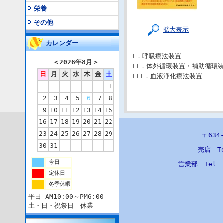
栄養
その他
拡大表示
カレンダー
I．呼吸療法装置
＜
2026年8月
＞
II．体外循環装置・補助循環
日
月
火
水
木
金
土
III．血液浄化療法装置
1
2
3
4
5
6
7
8
9
10
11
12
13
14
15
16
17
18
19
20
21
22
23
24
25
26
27
28
29
〒63
30
31
売店 T
今日
営業部 Tel
定休日
冬季休暇
平日 AM10:00～PM6:00
土・日・祝祭日 休業