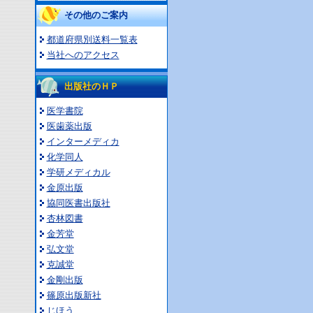
その他のご案内
都道府県別送料一覧表
当社へのアクセス
出版社のＨＰ
医学書院
医歯薬出版
インターメディカ
化学同人
学研メディカル
金原出版
協同医書出版社
杏林図書
金芳堂
弘文堂
克誠堂
金剛出版
篠原出版新社
じほう