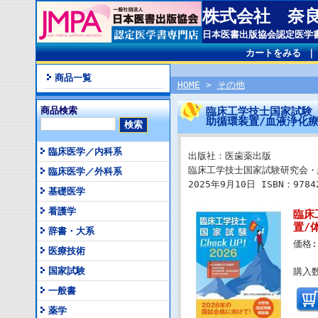
株式会社 奈
日本医書出版協会認定医学
カートをみる
商品一覧
HOME
>
その他
商品検索
臨床工学技士国家試験 
助循環装置/血液浄化療
臨床医学／内科系
出版社：医歯薬出版
臨床工学技士国家試験研究会・
臨床医学／外科系
2025年9月10日 ISBN：97842
基礎医学
看護学
臨床
置/
辞書・大系
価格:
医療技術
国家試験
購入数
一般書
薬学