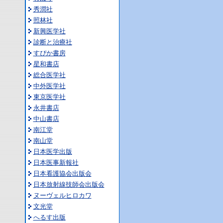
秀潤社
照林社
新興医学社
診断と治療社
すぴか書房
星和書店
総合医学社
中外医学社
東京医学社
永井書店
中山書店
南江堂
南山堂
日本医学出版
日本医事新報社
日本看護協会出版会
日本放射線技師会出版会
ヌーヴェルヒロカワ
文光堂
へるす出版