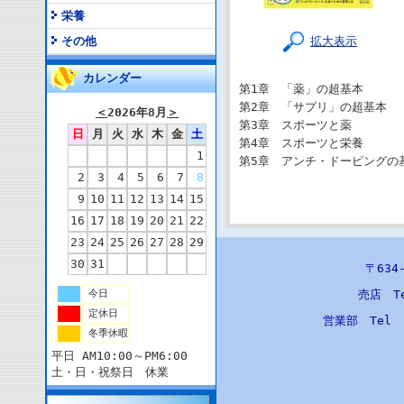
栄養
拡大表示
その他
カレンダー
第1章 「薬」の超基本
第2章 「サプリ」の超基本
＜
2026年8月
＞
第3章 スポーツと薬
日
月
火
水
木
金
土
第4章 スポーツと栄養
1
第5章 アンチ・ドーピングの
2
3
4
5
6
7
8
9
10
11
12
13
14
15
16
17
18
19
20
21
22
23
24
25
26
27
28
29
30
31
〒63
今日
売店 T
定休日
営業部 Tel
冬季休暇
平日 AM10:00～PM6:00
土・日・祝祭日 休業