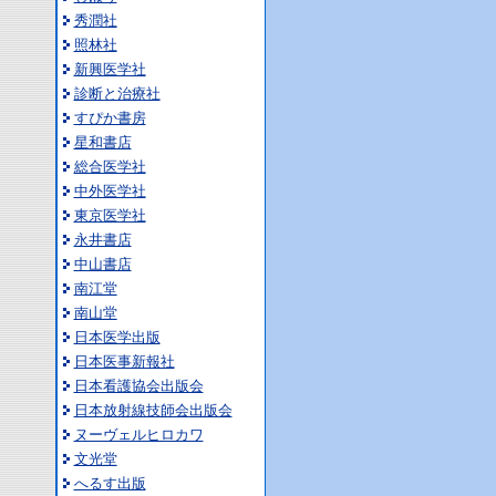
秀潤社
照林社
新興医学社
診断と治療社
すぴか書房
星和書店
総合医学社
中外医学社
東京医学社
永井書店
中山書店
南江堂
南山堂
日本医学出版
日本医事新報社
日本看護協会出版会
日本放射線技師会出版会
ヌーヴェルヒロカワ
文光堂
へるす出版