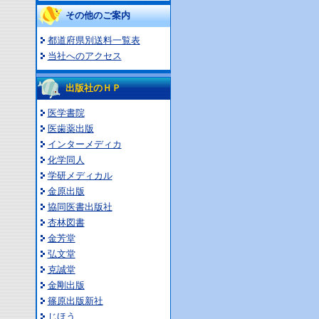
その他のご案内
都道府県別送料一覧表
当社へのアクセス
出版社のＨＰ
医学書院
医歯薬出版
インターメディカ
化学同人
学研メディカル
金原出版
協同医書出版社
杏林図書
金芳堂
弘文堂
克誠堂
金剛出版
篠原出版新社
じほう