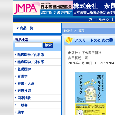
株式会社 奈
日本医書出版協会認定医学
カートをみる
商品一覧
HOME
>
薬学
商品検索
アスリートのための薬
出版社：河出書房新社
臨床医学／内科系
吉田哲朗・著
臨床医学／外科系
2026年5月30日 ISBN：9784
基礎医学
看護学
辞書・大系
医療技術
国家試験
一般書
薬学