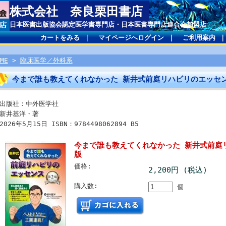
株式会社 奈良栗田書店
日本医書出版協会認定医学書専門店・日本医書専門店連合会加盟店
カートをみる
｜
マイページへログイン
｜
ご利用案内
ME
>
臨床医学／外科系
今まで誰も教えてくれなかった 新井式前庭リハビリのエッセ
出版社：中外医学社
新井基洋・著
2026年5月15日 ISBN：9784498062894 B5
今まで誰も教えてくれなかった 新井式前庭
版
価格:
2,200円 (税込)
購入数:
個