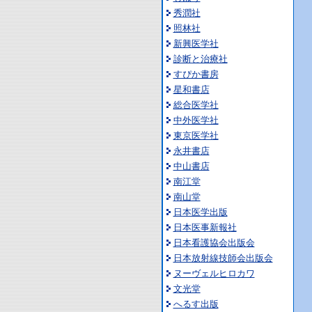
秀潤社
照林社
新興医学社
診断と治療社
すぴか書房
星和書店
総合医学社
中外医学社
東京医学社
永井書店
中山書店
南江堂
南山堂
日本医学出版
日本医事新報社
日本看護協会出版会
日本放射線技師会出版会
ヌーヴェルヒロカワ
文光堂
へるす出版