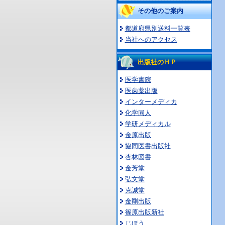
その他のご案内
都道府県別送料一覧表
当社へのアクセス
出版社のＨＰ
医学書院
医歯薬出版
インターメディカ
化学同人
学研メディカル
金原出版
協同医書出版社
杏林図書
金芳堂
弘文堂
克誠堂
金剛出版
篠原出版新社
じほう