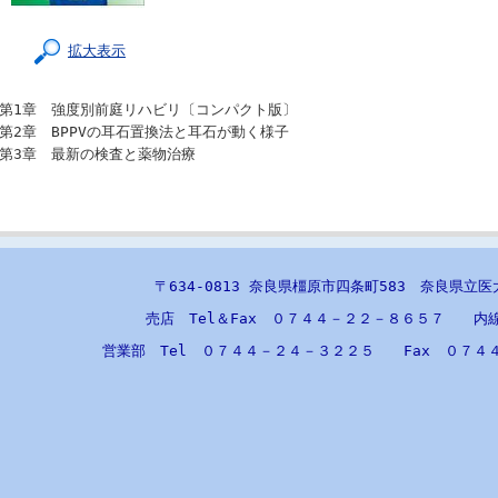
拡大表示
第1章 強度別前庭リハビリ〔コンパクト版〕
第2章 BPPVの耳石置換法と耳石が動く様子
第3章 最新の検査と薬物治療
〒634-0813 奈良県橿原市四条町583 奈良県立
売店 Tel＆Fax ０７４４－２２－８６５７ 内
営業部 Tel ０７４４－２４－３２２５ Fax ０７４