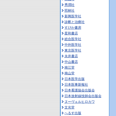
秀潤社
照林社
新興医学社
診断と治療社
すぴか書房
星和書店
総合医学社
中外医学社
東京医学社
永井書店
中山書店
南江堂
南山堂
日本医学出版
日本医事新報社
日本看護協会出版会
日本放射線技師会出版会
ヌーヴェルヒロカワ
文光堂
へるす出版