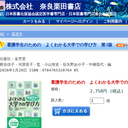
株式会社 奈良栗田書店
日本医書出版協会認定医学書専門店・日本医書専門店連合会加盟店
カートをみる
｜
マイページへログイン
｜
ご利用案内
ME
>
看護学
看護学生のための よくわかる大学での学び方 第3版
出版社：金芳堂
梶谷佳子・河原宣子・監・小山智史・征矢野あや子・中橋苗代・編
2026年1月20日 ISBN：9784765320764 B5
看護学生のための よくわかる大学での
価格:
2,750円 (税込)
購入数:
個