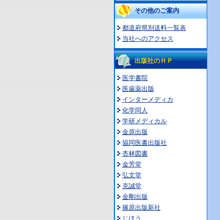
その他のご案内
都道府県別送料一覧表
当社へのアクセス
出版社のＨＰ
医学書院
医歯薬出版
インターメディカ
化学同人
学研メディカル
金原出版
協同医書出版社
杏林図書
金芳堂
弘文堂
克誠堂
金剛出版
篠原出版新社
じほう