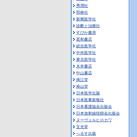
秀潤社
照林社
新興医学社
診断と治療社
すぴか書房
星和書店
総合医学社
中外医学社
東京医学社
永井書店
中山書店
南江堂
南山堂
日本医学出版
日本医事新報社
日本看護協会出版会
日本放射線技師会出版会
ヌーヴェルヒロカワ
文光堂
へるす出版