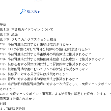
拡大表示
序章
第１章 本診療ガイドラインについて
第２章 総論
第３章 クリニカルクエスチョンと推奨
CQ1 小径腎腫瘍に対する針生検は推奨されるか？
CQ2 cT1の腎癌に対して腎部分切除術の施行は推奨されるか？
CQ3 小径腎腫瘍に対する手術以外の局所療法は推奨されるか？
CQ4 小径腎腫瘍に対する積極的経過観察（監視療法）は推奨されるか？
CQ5 転移を有する腎癌症例に対して腎摘除術は推奨されるか？
CQ6 根治的腎摘除術においてリンパ節郭清は推奨されるか？
CQ7 転移巣に対する局所療法は推奨されるか？
CQ8 腎癌に対する術後補助薬物療法は推奨されるか？
CQ9 進行淡明細胞型腎細胞癌に対する一次治療として，免疫チェックポイ
されるか？
CQ10 免疫チェックポイント阻害薬による治療後に増悪した症例に対する
阻害薬は推奨されるか？
付録
１．TNM臨床分類