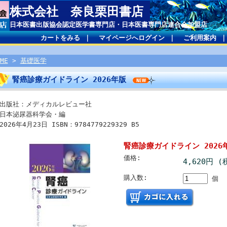
株式会社 奈良栗田書店
日本医書出版協会認定医学書専門店・日本医書専門店連合会加盟店
カートをみる
｜
マイページへログイン
｜
ご利用案内
ME
>
基礎医学
腎癌診療ガイドライン 2026年版
出版社：メディカルレビュー社
日本泌尿器科学会・編
2026年4月23日 ISBN：9784779229329 B5
腎癌診療ガイドライン 2026
価格:
4,620円 (
購入数:
個