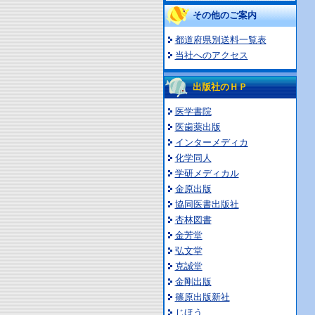
その他のご案内
都道府県別送料一覧表
当社へのアクセス
出版社のＨＰ
医学書院
医歯薬出版
インターメディカ
化学同人
学研メディカル
金原出版
協同医書出版社
杏林図書
金芳堂
弘文堂
克誠堂
金剛出版
篠原出版新社
じほう