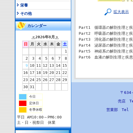
栄養
拡大表示
その他
カレンダー
Part1 循環器の解剖生理と
Part2 呼吸器の解剖生理と
＜
2026年8月
＞
Part3 消化器の解剖生理と
日
月
火
水
木
金
土
Part4 泌尿器の解剖生理と
Part5 神経系の解剖生理と
1
Part6 血液の解剖生理と疾患
2
3
4
5
6
7
8
9
10
11
12
13
14
15
16
17
18
19
20
21
22
23
24
25
26
27
28
29
30
31
〒63
今日
売店 T
定休日
営業部 Tel
冬季休暇
平日 AM10:00～PM6:00
土・日・祝祭日 休業