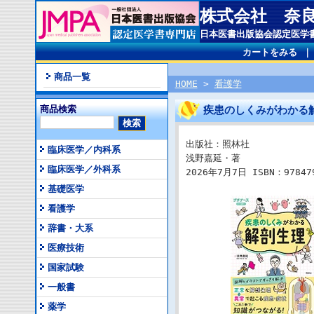
株式会社 奈
日本医書出版協会認定医学
カートをみる
商品一覧
HOME
>
看護学
商品検索
疾患のしくみがわかる
出版社：照林社
臨床医学／内科系
浅野嘉延・著
臨床医学／外科系
2026年7月7日 ISBN：978479
基礎医学
看護学
辞書・大系
医療技術
国家試験
一般書
薬学