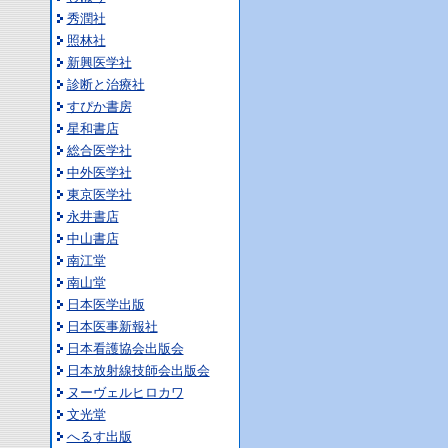
秀潤社
照林社
新興医学社
診断と治療社
すぴか書房
星和書店
総合医学社
中外医学社
東京医学社
永井書店
中山書店
南江堂
南山堂
日本医学出版
日本医事新報社
日本看護協会出版会
日本放射線技師会出版会
ヌーヴェルヒロカワ
文光堂
へるす出版