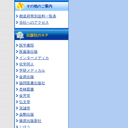
その他のご案内
都道府県別送料一覧表
当社へのアクセス
出版社のＨＰ
医学書院
医歯薬出版
インターメディカ
化学同人
学研メディカル
金原出版
協同医書出版社
杏林図書
金芳堂
弘文堂
克誠堂
金剛出版
篠原出版新社
じほう