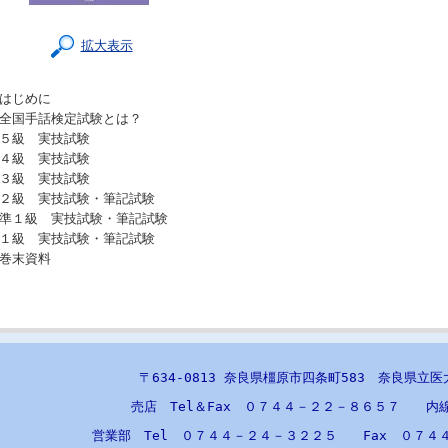
拡大表示
はじめに
全国手話検定試験とは？
５級 実技試験
４級 実技試験
３級 実技試験
２級 実技試験・筆記試験
準１級 実技試験・筆記試験
１級 実技試験・筆記試験
巻末資料
〒634-0813 奈良県橿原市四条町583 奈良県立
売店 Tel＆Fax ０７４４－２２－８６５７ 内
営業部 Tel ０７４４－２４－３２２５ Fax ０７４