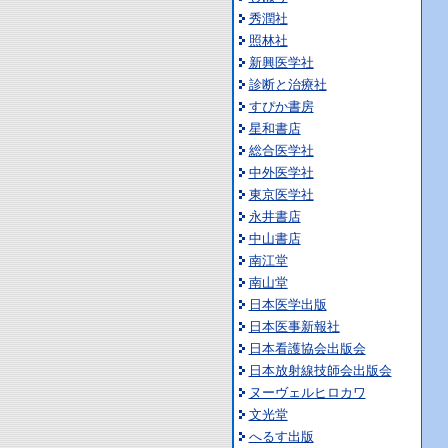
秀潤社
照林社
新興医学社
診断と治療社
すぴか書房
星和書店
総合医学社
中外医学社
東京医学社
永井書店
中山書店
南江堂
南山堂
日本医学出版
日本医事新報社
日本看護協会出版会
日本放射線技師会出版会
ヌーヴェルヒロカワ
文光堂
へるす出版