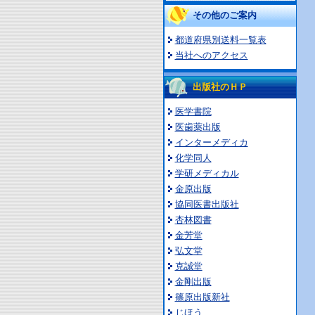
その他のご案内
都道府県別送料一覧表
当社へのアクセス
出版社のＨＰ
医学書院
医歯薬出版
インターメディカ
化学同人
学研メディカル
金原出版
協同医書出版社
杏林図書
金芳堂
弘文堂
克誠堂
金剛出版
篠原出版新社
じほう