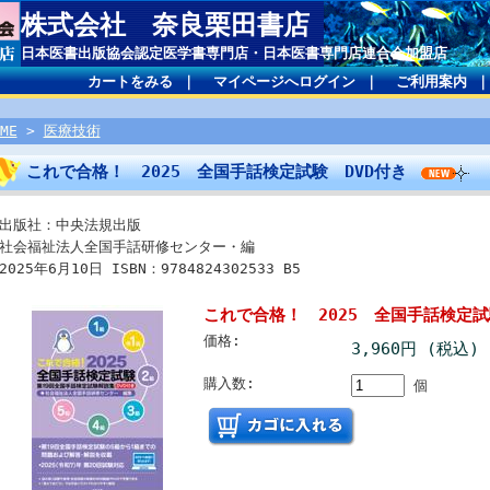
株式会社 奈良栗田書店
日本医書出版協会認定医学書専門店・日本医書専門店連合会加盟店
カートをみる
｜
マイページへログイン
｜
ご利用案内
ME
>
医療技術
これで合格！ 2025 全国手話検定試験 DVD付き
出版社：中央法規出版
社会福祉法人全国手話研修センター・編
2025年6月10日 ISBN：9784824302533 B5
これで合格！ 2025 全国手話検定試
価格:
3,960円 (税込)
購入数:
個