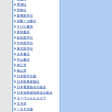
秀潤社
照林社
新興医学社
診断と治療社
すぴか書房
星和書店
総合医学社
中外医学社
東京医学社
永井書店
中山書店
南江堂
南山堂
日本医学出版
日本医事新報社
日本看護協会出版会
日本放射線技師会出版会
ヌーヴェルヒロカワ
文光堂
へるす出版