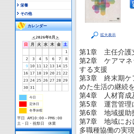
栄養
その他
カレンダー
拡大表示
＜
2026年8月
＞
日
月
火
水
木
金
土
第1章 主任介護
1
2
3
4
5
6
7
8
第2章 ケアマ
9
10
11
12
13
14
15
する支援
16
17
18
19
20
21
22
第3章 終末期ケ
23
24
25
26
27
28
29
めた生活の継続
30
31
第4章 人材育成
今日
第5章 運営管
定休日
冬季休暇
第6章 地域援
平日 AM10:00～PM6:00
第7章 地域に
土・日・祝祭日 休業
多職種協働の実