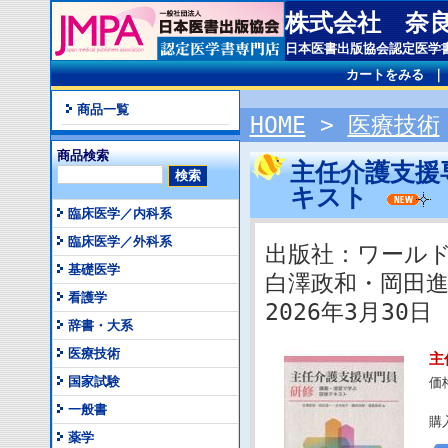
株式会社 奈
日本医書出版協会認定医学
カートをみる
商品一覧
HOME
>
医療技術
商品検索
主任介護支援
キスト
臨床医学／内科系
臨床医学／外科系
出版社：ワール
基礎医学
白澤政和・岡田
看護学
2026年3月30日 I
辞書・大系
医療技術
主
国家試験
価
一般書
購
薬学