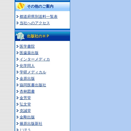
その他のご案内
都道府県別送料一覧表
当社へのアクセス
出版社のＨＰ
医学書院
医歯薬出版
インターメディカ
化学同人
学研メディカル
金原出版
協同医書出版社
杏林図書
金芳堂
弘文堂
克誠堂
金剛出版
篠原出版新社
じほう