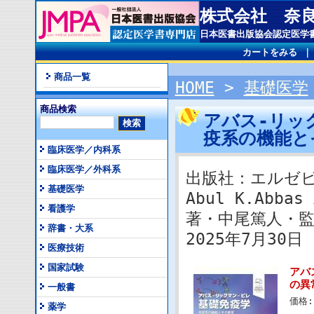
株式会社 奈
日本医書出版協会認定医学
カートをみる
商品一覧
HOME
>
基礎医学
商品検索
アバス-リッ
疫系の機能
臨床医学／内科系
臨床医学／外科系
出版社：エルゼ
基礎医学
Abul K.Abbas
看護学
著・中尾篤人・
辞書・大系
2025年7月30日 I
医療技術
国家試験
アバ
の異
一般書
価格:
薬学