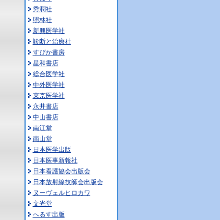
秀潤社
照林社
新興医学社
診断と治療社
すぴか書房
星和書店
総合医学社
中外医学社
東京医学社
永井書店
中山書店
南江堂
南山堂
日本医学出版
日本医事新報社
日本看護協会出版会
日本放射線技師会出版会
ヌーヴェルヒロカワ
文光堂
へるす出版