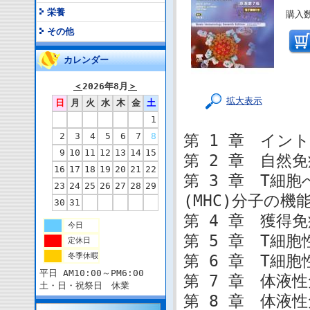
栄養
購入数
その他
カレンダー
＜
2026年8月
＞
拡大表示
日
月
火
水
木
金
土
1
2
3
4
5
6
7
8
第 1 章 イン
9
10
11
12
13
14
15
第 2 章 自然免
16
17
18
19
20
21
22
第 3 章 T細
23
24
25
26
27
28
29
(MHC)分子の機
30
31
第 4 章 獲得
今日
第 5 章 T細胞
定休日
冬季休暇
第 6 章 T細
平日 AM10:00～PM6:00
第 7 章 体液
土・日・祝祭日 休業
第 8 章 体液