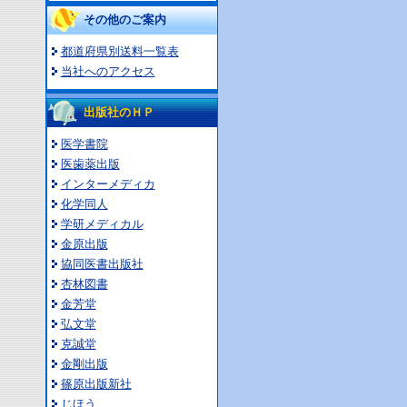
その他のご案内
都道府県別送料一覧表
当社へのアクセス
出版社のＨＰ
医学書院
医歯薬出版
インターメディカ
化学同人
学研メディカル
金原出版
協同医書出版社
杏林図書
金芳堂
弘文堂
克誠堂
金剛出版
篠原出版新社
じほう