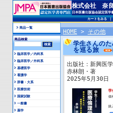
株式会社 奈
日本医書出版協会認定医学
カートをみる
商品一覧
HOME
>
その他
商品検索
学生さんのた
を巡る旅
臨床医学／内科系
臨床医学／外科系
出版社：新興医
基礎医学
赤林朗・著
看護学
2025年5月30日 I
辞書・大系
医療技術
学
国家試験
価
一般書
購
薬学