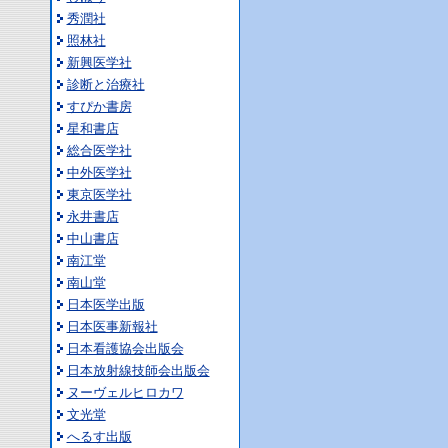
秀潤社
照林社
新興医学社
診断と治療社
すぴか書房
星和書店
総合医学社
中外医学社
東京医学社
永井書店
中山書店
南江堂
南山堂
日本医学出版
日本医事新報社
日本看護協会出版会
日本放射線技師会出版会
ヌーヴェルヒロカワ
文光堂
へるす出版