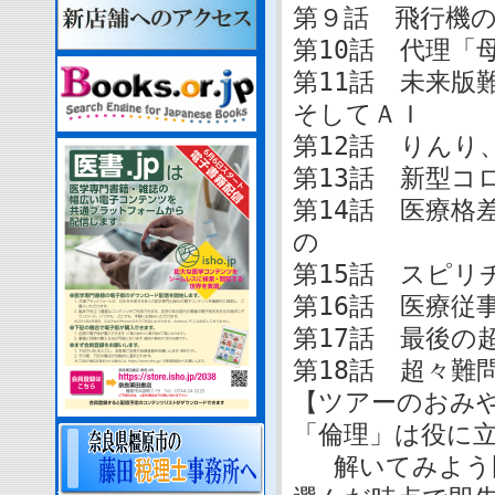
第９話 飛行機
第10話 代理「
第11話 未来版
そしてＡＩ
第12話 りんり
第13話 新型コ
第14話 医療格
の
第15話 スピリ
第16話 医療従
第17話 最後の
第18話 超々難
【ツアーのおみ
「倫理」は役に
解いてみよう