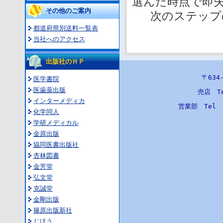
選んだ時点で即失
その他のご案内
次のステップ
都道府県別送料一覧表
当社へのアクセス
出版社のＨＰ
〒63
医学書院
医歯薬出版
売店 T
インターメディカ
営業部 Tel
化学同人
学研メディカル
金原出版
協同医書出版社
杏林図書
金芳堂
弘文堂
克誠堂
金剛出版
篠原出版新社
じほう