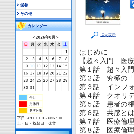
栄養
その他
カレンダー
拡大表示
＜
2026年8月
＞
日
月
火
水
木
金
土
はじめに
1
2
3
4
5
6
7
8
【超々入門 医
9
10
11
12
13
14
15
第１話 超々入
16
17
18
19
20
21
22
第２話 究極の
23
24
25
26
27
28
29
第３話 インフ
30
31
第４話 クオリ
今日
第５話 患者の
定休日
冬季休暇
第６話 共感と
平日 AM10:00～PM6:00
第７話 医療倫
土・日・祝祭日 休業
第８話 医療倫