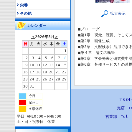
栄養
拡大表示
その他
カレンダー
■プロローグ
■第1章 視覚、聴覚、そして
＜
2026年8月
＞
■第2章 画像生成
日
月
火
水
木
金
土
■第3章 文献検索に活用できる
1
■第４章 論文の執筆
2
3
4
5
6
7
8
■第5章 学会発表と研究費申
■第6章 各種サービスとの連
9
10
11
12
13
14
15
16
17
18
19
20
21
22
23
24
25
26
27
28
29
30
31
今日
〒63
定休日
売店 T
冬季休暇
平日 AM10:00～PM6:00
営業部 Tel
土・日・祝祭日 休業