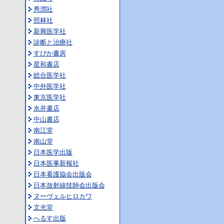
秀潤社
照林社
新興医学社
診断と治療社
すぴか書房
星和書店
総合医学社
中外医学社
東京医学社
永井書店
中山書店
南江堂
南山堂
日本医学出版
日本医事新報社
日本看護協会出版会
日本放射線技師会出版会
ヌーヴェルヒロカワ
文光堂
へるす出版