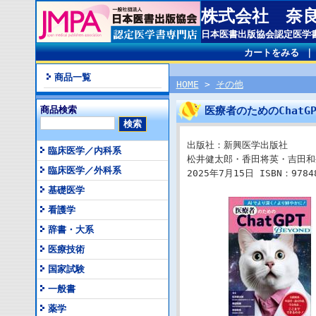
株式会社 奈
日本医書出版協会認定医学
カートをみる
商品一覧
HOME
>
その他
商品検索
医療者のためのChatGP
出版社：新興医学出版社
臨床医学／内科系
松井健太郎・香田将英・吉田和
臨床医学／外科系
2025年7月15日 ISBN：97848
基礎医学
看護学
辞書・大系
医療技術
国家試験
一般書
薬学