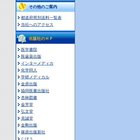
その他のご案内
都道府県別送料一覧表
当社へのアクセス
出版社のＨＰ
医学書院
医歯薬出版
インターメディカ
化学同人
学研メディカル
金原出版
協同医書出版社
杏林図書
金芳堂
弘文堂
克誠堂
金剛出版
篠原出版新社
じほう