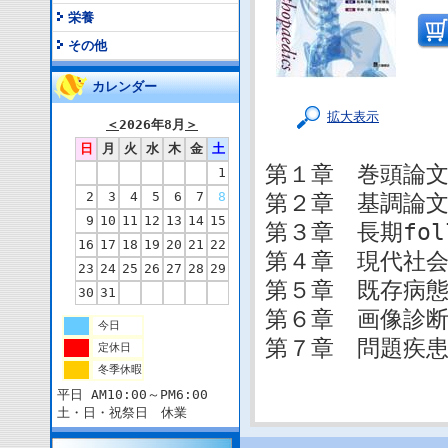
栄養
その他
カレンダー
拡大表示
＜
2026年8月
＞
日
月
火
水
木
金
土
第１章 巻頭論
1
2
3
4
5
6
7
8
第２章 基調論
9
10
11
12
13
14
15
第３章 長期fol
16
17
18
19
20
21
22
第４章 現代社
23
24
25
26
27
28
29
第５章 既存病
30
31
第６章 画像診
今日
第７章 問題疾
定休日
冬季休暇
平日 AM10:00～PM6:00
土・日・祝祭日 休業