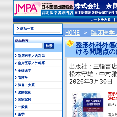
株式会社 奈
日本医書出版協会認定医学
カートをみる
商品一覧
HOME
>
臨床医学
商品検索
整形外科外傷
ける問題点
臨床医学／内科系
臨床医学／外科系
出版社：三輪書
基礎医学
松本守雄・中村
看護学
2026年3月30日 I
辞書・大系
医療技術
整形
決に
国家試験
価格:
一般書
薬学
購入数