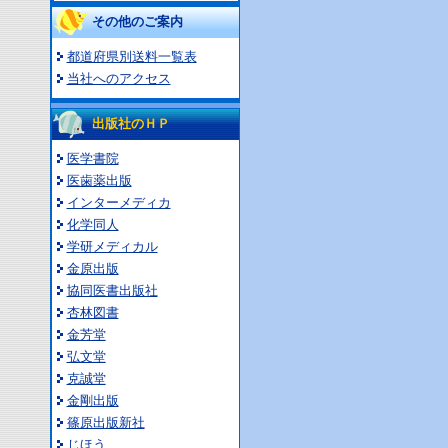
その他のご案内
都道府県別送料一覧表
当社へのアクセス
出版社のＨＰ
医学書院
医歯薬出版
インターメディカ
化学同人
学研メディカル
金原出版
協同医書出版社
杏林図書
金芳堂
弘文堂
克誠堂
金剛出版
篠原出版新社
じほう