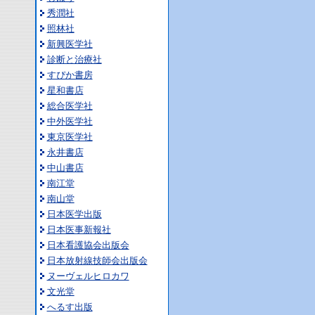
秀潤社
照林社
新興医学社
診断と治療社
すぴか書房
星和書店
総合医学社
中外医学社
東京医学社
永井書店
中山書店
南江堂
南山堂
日本医学出版
日本医事新報社
日本看護協会出版会
日本放射線技師会出版会
ヌーヴェルヒロカワ
文光堂
へるす出版