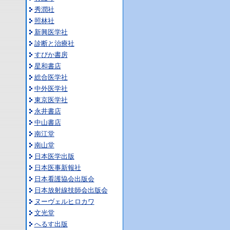
秀潤社
照林社
新興医学社
診断と治療社
すぴか書房
星和書店
総合医学社
中外医学社
東京医学社
永井書店
中山書店
南江堂
南山堂
日本医学出版
日本医事新報社
日本看護協会出版会
日本放射線技師会出版会
ヌーヴェルヒロカワ
文光堂
へるす出版