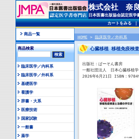
株式会社 奈
日本医書出版協会認定医学
カートをみる
商品一覧
HOME
>
臨床医学／外科系
商品検索
心臓移植 移植免疫検
出版社：ぱーそん書房
臨床医学／内科系
一般社団法人 日本心臓移植学
臨床医学／外科系
2026年6月21日 ISBN：97849
基礎医学
看護学
辞書・大系
医療技術
国家試験
一般書
薬学