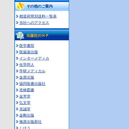
その他のご案内
都道府県別送料一覧表
当社へのアクセス
出版社のＨＰ
医学書院
医歯薬出版
インターメディカ
化学同人
学研メディカル
金原出版
協同医書出版社
杏林図書
金芳堂
弘文堂
克誠堂
金剛出版
篠原出版新社
じほう