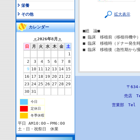
栄養
拡大表示
その他
カレンダー
■総 論■
■ 臨床 移植前（移植待機中）
＜
2026年8月
＞
■ 臨床 移植時（ドナー発生時
日
月
火
水
木
金
土
■ 臨床 移植後（急性期から慢
1
2
3
4
5
6
7
8
9
10
11
12
13
14
15
16
17
18
19
20
21
22
23
24
25
26
27
28
29
〒63
30
31
売店 T
今日
営業部 Tel
定休日
冬季休暇
平日 AM10:00～PM6:00
土・日・祝祭日 休業